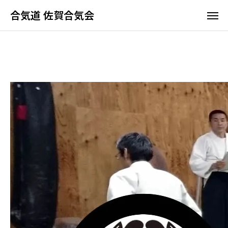
合気道 佐賀合気会
合気道 佐賀合気会
佐賀合
よく
ア
合気道って何？
佐賀合気会の特長
稽古時間と料金