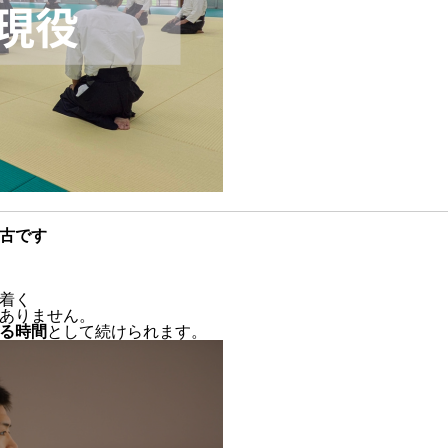
古です
着く
ありません。
る時間
として続けられます。