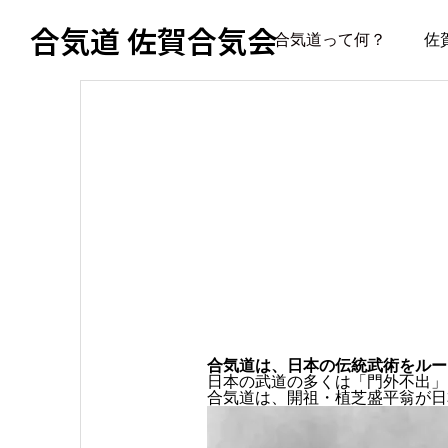
合気道 佐賀合気会
合気道って何？
佐
合気道は、日本の伝統武術をルー
日本の武道の多くは「門外不出」
合気道は、開祖・植芝盛平翁が日