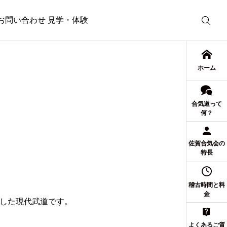
お問い合わせ 見学・体験
ホーム
合気道って
何？
佐賀合気会の
特長
稽古時間と料
金
した現代武道です。
よくあるご質