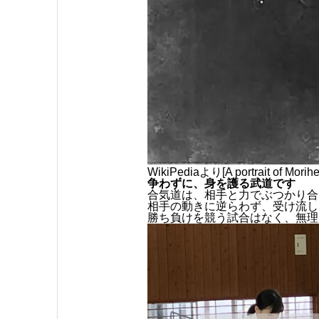
WikiPediaより[A portrait of Mor
争わずに、身を護る武道です
合気道は、相手と力でぶつかり合
相手の動きに逆らわず、受け流し
勝ち負けを競う試合はなく、無理