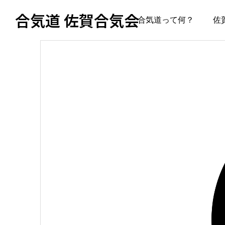
合気道 佐賀合気会
合気道って何？
佐