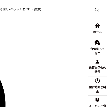
お問い合わせ 見学・体験
ホーム
合気道って
何？
佐賀合気会の
特長
稽古時間と料
金
よくあるご質