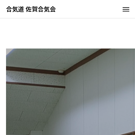
合気道 佐賀合気会
合気道 佐賀合気会
ホーム
佐賀合気会の特長
よくあるご質問
アクセス
合気道って何？
佐賀合気会の特長
稽古時間と料金