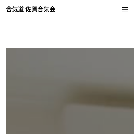
合気道 佐賀合気会
合気道 佐賀合気会
ホーム
佐賀合気会の特長
よくあるご質問
アクセス
合気道って何？
佐賀合気会の特長
稽古時間と料金