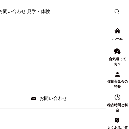
お問い合わせ 見学・体験
ホーム
合気道って
何？
佐賀合気会の
特長
お問い合わせ
稽古時間と料
金
よくあるご質