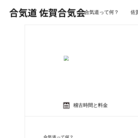
合気道 佐賀合気会
合気道って何？
佐
稽古時間と料金
合気道って何？