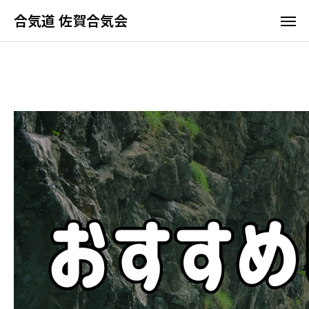
合気道 佐賀合気会
合気道 佐賀合気会
ホーム
佐賀合気会の特長
よくあるご質問
アクセス
合気道って何？
佐賀合気会の特長
稽古時間と料金