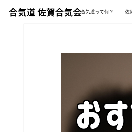
合気道 佐賀合気会
合気道って何？
佐