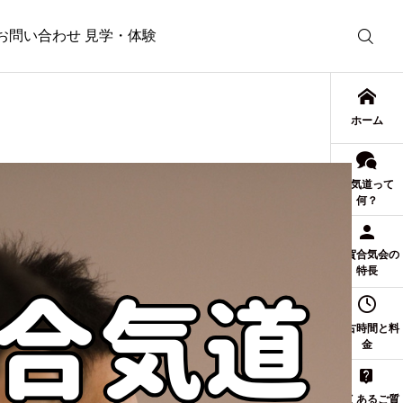
お問い合わせ 見学・体験
ホーム
合気道って
何？
佐賀合気会の
特長
稽古時間と料
金
よくあるご質