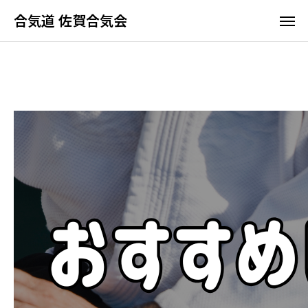
合気道 佐賀合気会
合気道 佐賀合気会
ホーム
佐賀合気会の特長
よくあるご質問
アクセス
合気道って何？
佐賀合気会の特長
稽古時間と料金