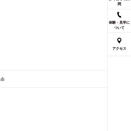
問
体験・見学に
ついて
アクセス
気会