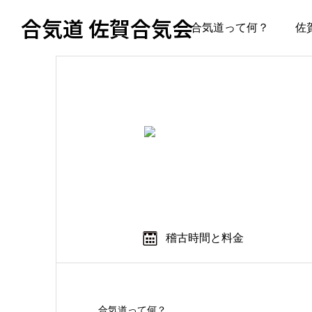
合気道 佐賀合気会
合気道って何？
佐
稽古時間と料金
合気道って何？