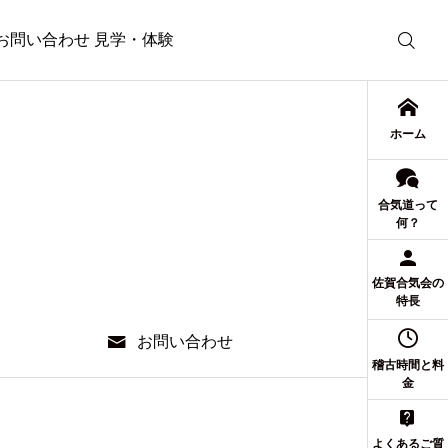
お問い合わせ 見学・体験
ホーム
合気道って
何？
佐賀合気会の
特長
お問い合わせ
稽古時間と料
金
よくあるご質