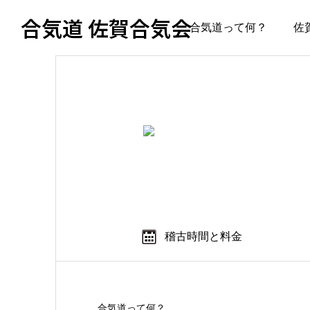
合気道 佐賀合気会
合気道って何？
佐
稽古時間と料金
合気道って何？