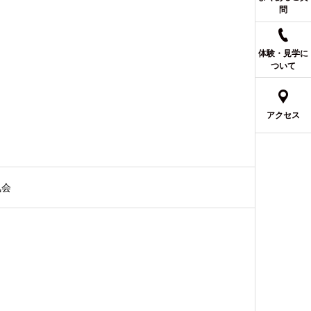
問
体験・見学に
ついて
アクセス
気会