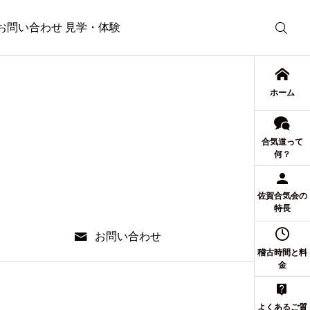
お問い合わせ 見学・体験
ホーム
合気道って
何？
佐賀合気会の
特長
お問い合わせ
稽古時間と料
金
よくあるご質