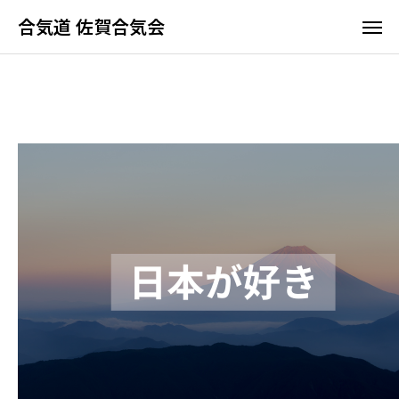
合気道 佐賀合気会
合気道 佐賀合気会
ホーム
合気道って何？
佐賀合気会の特長
稽古時間と料金
よくあるご質問
体験・見学について
アクセス
合気道って何？
佐賀合気会の特長
稽古時間と料金