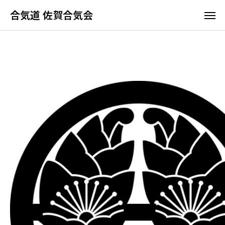
合気道 佐賀合気会
合気道 佐賀合気会
ホーム
合気道って
佐賀合気会の特長
稽古時間と料
よくあるご質問
体験・見学につ
アクセス
合気道って何？
佐賀合気会の特長
稽古時間と料金