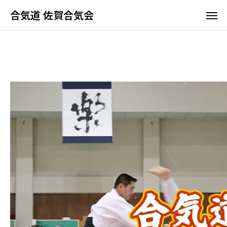
合気道 佐賀合気会
合気道 佐賀合気会
ホーム
合気道って何
佐賀合気会の特長
稽古時間と料
よくあるご質問
体験・見学につ
アクセス
合気道って何？
佐賀合気会の特長
稽古時間と料金