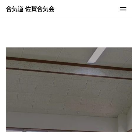
合気道 佐賀合気会
合気道 佐賀合気会
ホーム
佐賀合気会の特長
よくあるご質問
アクセス
合気道って何？
佐賀合気会の特長
稽古時間と料金