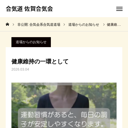
合気道 佐賀合気会
合気道 佐賀合気会
非公開: 合気会系合気道道場
道場からのお知らせ
健康維持の一環として
ホーム
合気道って何？
道場からのお知らせ
佐賀合気会の特長
稽古時間と料金
健康維持の一環として
よくあるご質問
体験・見学について
2026.03.04
アクセス
合気道って何？
佐賀合気会の特長
稽古時間と料金