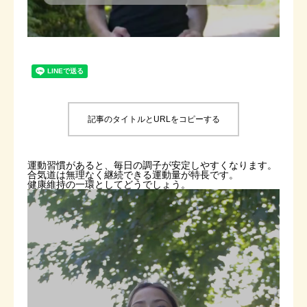
よくあるご質問
お問い合わせ 見学・体験
記事のタイトルとURLをコピーする
運動習慣があると、毎日の調子が安定しやすくなります。
合気道は無理なく継続できる運動量が特長です。
健康維持の一環としてどうでしょう。
動
画
プ
レ
ー
ヤ
ー