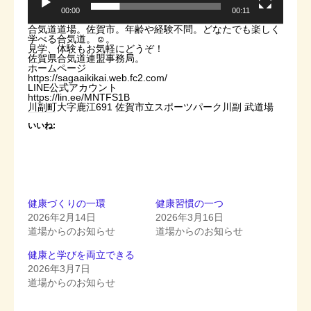
00:00
00:11
合気道道場。佐賀市。年齢や経験不問。どなたでも楽しく
学べる合気道。☺️。
見学、体験もお気軽にどうぞ！
佐賀県合気道連盟事務局。
ホームページ
https://sagaaikikai.web.fc2.com/
LINE公式アカウント
https://lin.ee/MNTFS1B
川副町大字鹿江691 佐賀市立スポーツパーク川副 武道場
いいね:
健康づくりの一環
健康習慣の一つ
2026年2月14日
2026年3月16日
道場からのお知らせ
道場からのお知らせ
健康と学びを両立できる
2026年3月7日
道場からのお知らせ