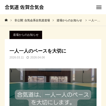
合気道 佐賀合気会
合気道 佐賀合気会
非公開: 合気会系合気道道場
道場からのお知らせ
一人一人のペースを大切に
ホーム
合気道って何？
道場からのお知らせ
佐賀合気会の特長
稽古時間と料金
一人一人のペースを大切に
よくあるご質問
体験・見学について
2026.03.11
2026.04.06
アクセス
合気道って何？
佐賀合気会の特長
稽古時間と料金