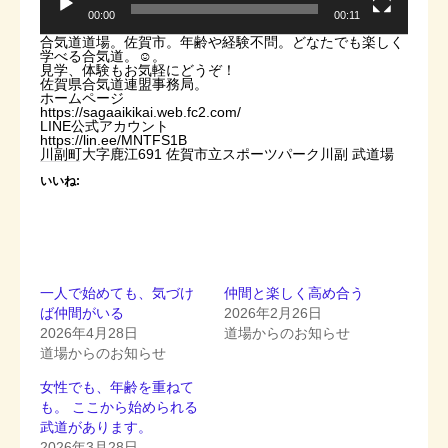
00:00
00:11
合気道道場。佐賀市。年齢や経験不問。どなたでも楽しく
学べる合気道。☺️。
見学、体験もお気軽にどうぞ！
佐賀県合気道連盟事務局。
ホームページ
https://sagaaikikai.web.fc2.com/
LINE公式アカウント
https://lin.ee/MNTFS1B
川副町大字鹿江691 佐賀市立スポーツパーク川副 武道場
いいね:
一人で始めても、気づけ
仲間と楽しく高め合う
ば仲間がいる
2026年2月26日
2026年4月28日
道場からのお知らせ
道場からのお知らせ
女性でも、年齢を重ねて
も。 ここから始められる
武道があります。
2026年3月28日