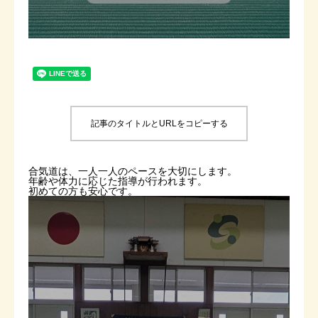
よくあるご質問
お問い合わせ 見学・体験
記事のタイトルとURLをコピーする
合気道は、一人一人のペースを大切にします。
年齢や体力に応じた指導が行われます。
初めての方も安心です。
動
画
プ
レ
ー
ヤ
ー