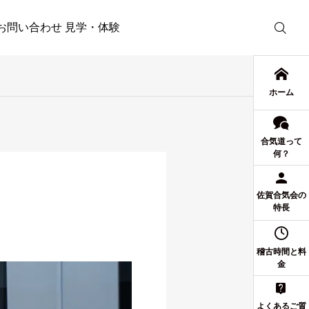
お問い合わせ 見学・体験
ホーム
合気道って
何？
佐賀合気会の
特長
稽古時間と料
金
よくあるご質